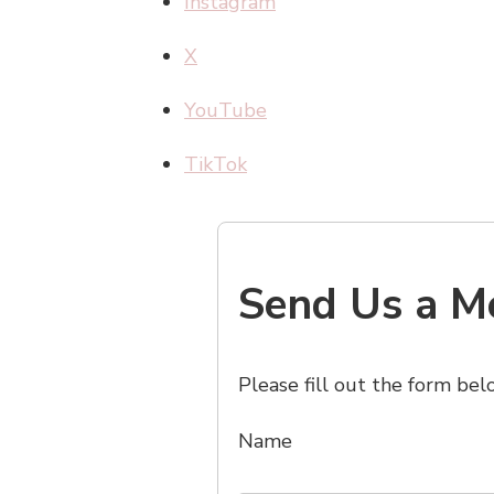
Instagram
X
YouTube
TikTok
Send Us a M
Please fill out the form bel
Name