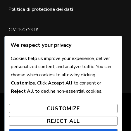
Politica di protezione dei dati
CATEGORIE
We respect your privacy
Diritti Bonus dell'Edizione
Cookies help us improve your experience, deliver
Richieste di diritto DLC
personalized content, and analyze traffic. You can
Riscatto del Codice Wallet
choose which cookies to allow by clicking
Customize
. Click
Accept All
to consent or
Reject All
to decline non-essential cookies.
© Copyright 2026
montidauniturismo.it
. All Rights
CUSTOMIZE
Reserved. Chic Lite | Developed By
Rara Themes
.
Powered by
WordPress
.
REJECT ALL
Chi siamo
Mettiti in contatto